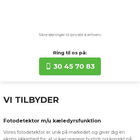
Sikre løsninger til private & erhverv​
Ring til os​ på:​
30 45 70 83
VI TILBYDER
Fotodetektor m/u kæledyrsfunktion​
​Vores fotodetektor er unik på markedet og giver dig en
ekstra sikkerhed for, at vi kan reagere hurtigt og korrekt på