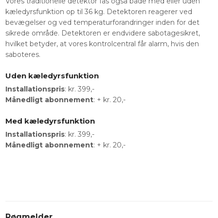
Vores traditionelle detektor fås også både med eller uden
kæledyrsfunktion op til 36 kg. Detektoren reagerer ved
bevægelser og ved temperaturforandringer inden for det
sikrede område. Detektoren er endvidere sabotagesikret,
hvilket betyder, at vores kontrolcentral får alarm, hvis den
saboteres.
Uden kæledyrsfunktion
Installationspris
: kr. 399,-
Månedligt abonnement
: + kr. 20,-
Med kæledyrsfunktion
Installationspris
: kr. 399,-
Månedligt abonnement
: + kr. 20,-
Røgmelder