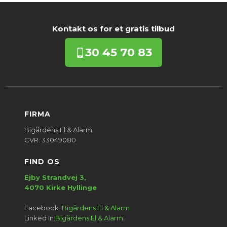
Kontakt os for et gratis tilbud​
30
45 70 83
FIRMA​
Bigårdens El & Alarm
​CVR: 33049080
FIND OS
Ejby Strandvej 3,
​4070 Kirke Hyllinge​
Facebook:
Bigårdens El & Alarm
Linked In:
Bigårdens El & Alarm