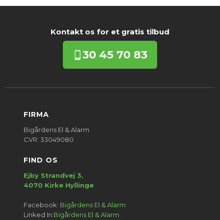
Kontakt os for et gratis tilbud​
30
45 70 83
FIRMA​
Bigårdens El & Alarm
​CVR: 33049080
FIND OS
Ejby Strandvej 3,
​4070 Kirke Hyllinge​
Facebook:
Bigårdens El & Alarm
Linked In:
Bigårdens El & Alarm