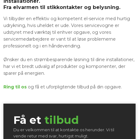
installationer.
​​Fra elvarmen til stikkontakter og belysning.
Vi tilbyder en effektiv og kompetent el-service med hurtig
udrykning, hvis uheldet er ude. Vores servicevogne er
udstyret med værktøj til enhver opgave, og vores
servicemedarbejdere er vant til at løse problemerne
professionelt og i en håndevending.
Ønsker du en strømbesparende løsning til dine installationer,
har vi et bredt udvalg af produkter og komponenter, der
sparer på energien.
Ring til os
og få et uforpligtende tilbud på din opgave.
Få et
tilbud​
Du er velkommen til at kontakte os herunder. Vi til
vende retur med svar, hurtigst muligt.​​