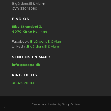
Bigårdens El & Alarm
​CVR: 33049080
FIND OS
Ejby Strandvej 3,
​4070 Kirke Hyllinge​
Facebook:
Bigårdens El & Alarm
Linked In:
Bigårdens El & Alarm
SEND OS EN MAIL:​
info@beoga.dk
RING TIL OS​
30 45 70 83
Created and hosted by Group Online