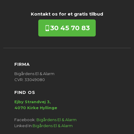
Kontakt os for et gratis tilbud​
30
45 70 83
FIRMA​
Bigårdens El & Alarm
​CVR: 33049080
FIND OS
Ejby Strandvej 3,
​4070 Kirke Hyllinge​
Facebook:
Bigårdens El & Alarm
Linked In:
Bigårdens El & Alarm