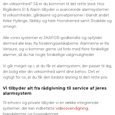
din virksomhed? Så er du kommet til det rette sted. Hos
Bigårdens El & Alarm tilbyder vi avancerede alarmsystemer
til virksomheder, gårdejere og privatpersoner i blandt andet
Kirke Hyllinge, Skibby og hele Hornsherred samt Roskilde og
omegn.
​Alle vores systemer er SKAFOR-godkendte og opfylder
dermed alle krav fra forsikringsselskaberne. Alarmerne er fra
Verisure, og vi kommer gerne ud forbi med flere forskellige
alarmer, så du har nogle forskellige valgmuligheder.
Vi går meget op i, at du får et alarmsystem, der passer til dig,
din bolig eller din virksomhed samt dine behov. Det er
vigtigt for os, at du får den bedste løsning til den rette pris.
Vi tilbyder alt fra rådgivning til service af jeres
alarmsystem
​Til erhverv og private tilbyder vi en række integrerede
systemer, der kan indbefatte
videoovervågning
,
brandalarmer og tyverisikringer.